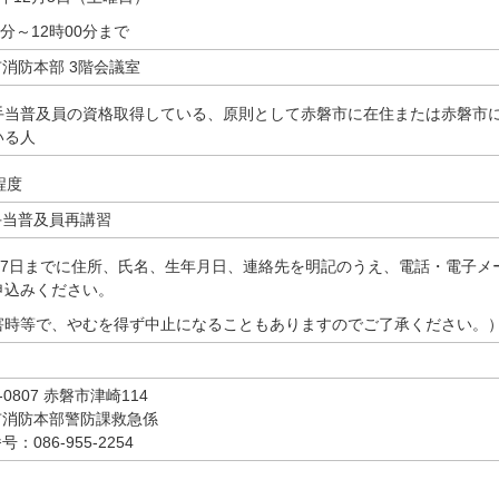
0分～12時00分まで
消防本部 3階会議室
手当普及員の資格取得している、原則として赤磐市に在住または赤磐市
いる人
程度
当普及員再講習
月27日までに住所、氏名、生年月日、連絡先を明記のうえ、電話・電子メ
申込みください。
害時等で、やむを得ず中止になることもありますのでご了承ください。
-0807 赤磐市津崎114
消防本部警防課救急係
：086-955-2254