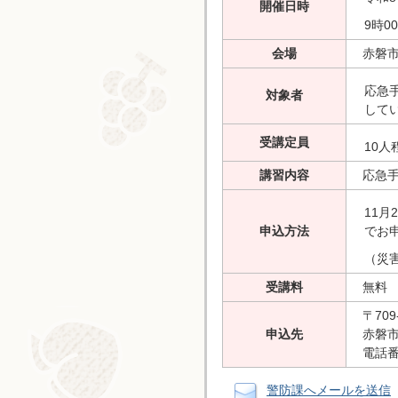
開催日時
9時0
会場
赤磐市
応急
対象者
して
受講定員
10人
講習内容
応急手
11
申込方法
でお
（災
受講料
無料
〒709
申込先
赤磐市
電話番号
警防課へメールを送信