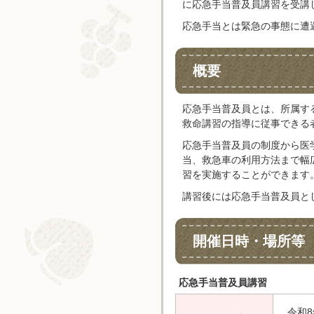
に応急手当普及員講習を受講
応急手当とは緊急の事態に遭
概要
応急手当普及員とは、所属す
救命講習の指導に従事できる
応急手当普及員の制度から医
当、救急車の利用方法まで幅
習を実施することができます
講習後には応急手当普及員と
開催日時・場所等
応急手当普及員講習
令和8