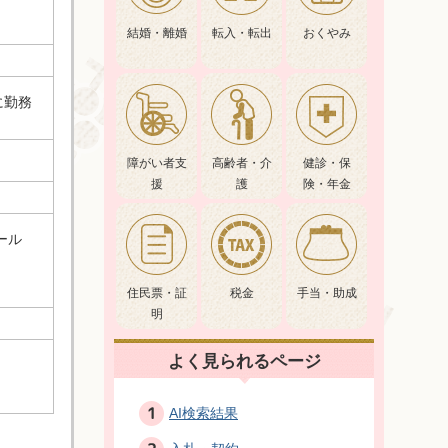
結婚・離婚
転入・転出
おくやみ
に勤務
障がい者支
高齢者・介
健診・保
援
護
険・年金
ール
）
住民票・証
税金
手当・助成
明
よく見られるページ
AI検索結果