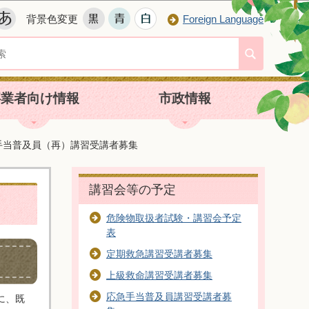
背景色変更
Foreign Language
事業者向け情報
市政情報
手当普及員（再）講習受講者募集
講習会等の予定
危険物取扱者試験・講習会予定
表
定期救急講習受講者募集
上級救命講習受講者募集
応急手当普及員講習受講者募
に、既