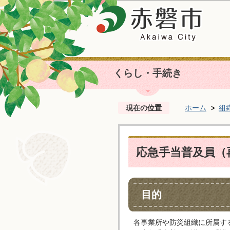
くらし・手続き
現在の位置
ホーム
組
応急手当普及員（
目的
各事業所や防災組織に所属す