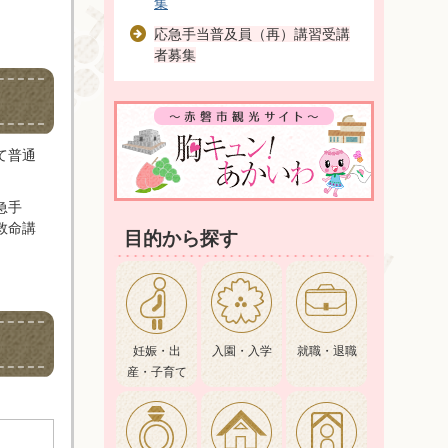
集
応急手当普及員（再）講習受講
者募集
て普通
急手
救命講
目的から探す
妊娠・出
入園・入学
就職・退職
産・子育て