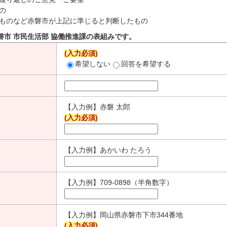
の
ものなど赤磐市が上記に準じると判断したもの
磐市 市民生活部 協働推進課の表組みです。
(入力必須)
希望しない
回答を希望する
【入力例】赤磐 太郎
(入力必須)
【入力例】あかいわ たろう
【入力例】709-0898（半角数字）
【入力例】岡山県赤磐市下市344番地
(入力必須)