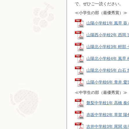
で、ぜひご一読ください。
≪小学生の部（最優秀賞）≫
山陽小学校1年 風早 葵 (P
山陽西小学校2年 西岡 実乃
山陽北小学校3年 輕部 七斗
山陽北小学校4年 風早 柚和
山陽北小学校5年 白石 悠人
山陽小学校6年 青井 愛実 
≪中学生の部（最優秀賞）≫
磐梨中学校1年 高橋 奏佑 
赤坂中学校2年 草賀 陽色 (
吉井中学校3年 尾関 佑斗 