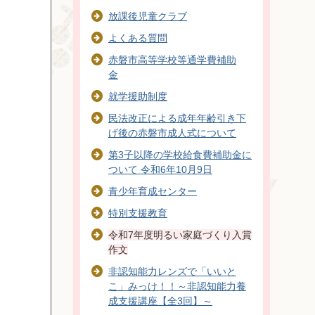
放課後児童クラブ
よくある質問
赤磐市高等学校等通学費補助
金
就学援助制度
民法改正による成年年齢引き下
げ後の赤磐市成人式について
第3子以降の学校給食費補助金に
ついて 令和6年10月9日
青少年育成センター
特別支援教育
令和7年度明るい家庭づくり入賞
作文
非認知能力レンズで「いいと
こ」みっけ！！～非認知能力養
成支援講座【全3回】～