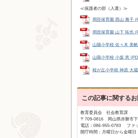
≪保護者の部（入選）≫
周匝保育園 西山 雅子 (P
周匝保育園 山下 拓也 (PD
山陽小学校 佐々木 美帆 (
山陽小学校 小坂 恵 (PD
桜が丘小学校 神原 大蔵 (
この記事に関するお
教育委員会 社会教育課
〒709-0816 岡山県赤磐市下
電話：086-955-0783 ファッ
​​​​​​​開庁時間：月曜日か