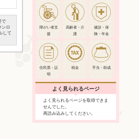
要で
ダウンロ
障がい者支
高齢者・介
健診・保
ルして
援
護
険・年金
住民票・証
税金
手当・助成
明
よく見られるページ
よく見られるページを取得できま
せんでした。
再読み込みしてください。