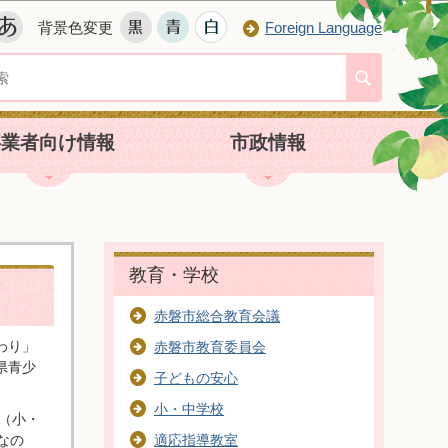
背景色変更
Foreign Language
事業者向け情報
市政情報
教育・学校
赤磐市総合教育会議
わり」
赤磐市教育委員会
県青少
子どもの安心
小・中学校
（小・
なの
適応指導教室