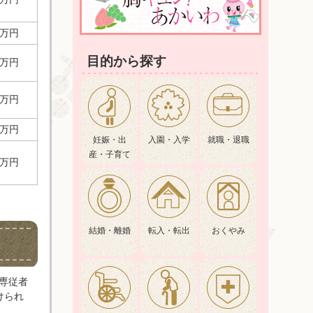
8万円
目的から探す
8万円
8万円
5万円
妊娠・出
入園・入学
就職・退職
産・子育て
5万円
結婚・離婚
転入・転出
おくやみ
専従者
けられ