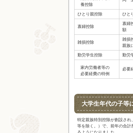
養控除
ひとり親控除
ひと
寡婦
寡婦控除
額
雑損
雑損控除
親族
勤労学生控除
勤労
家内労働者等の
必要
必要経費の特例
大学生年代の子等
特定親族特別控除が創設され
等を除く。）で、前年の合計所
るようになりました。