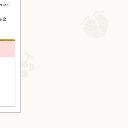
ある方
払金