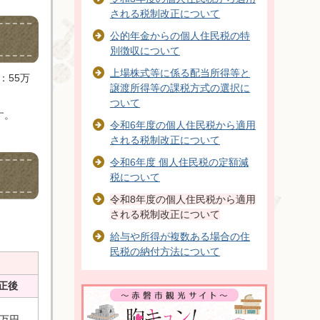
される税制改正について
公的年金からの個人住民税の特
別徴収について
上場株式等に係る配当所得等と
：55万
譲渡所得等の課税方式の選択に
ついて
す。
令和6年度の個人住民税から適用
される税制改正について
令和6年度 個人住民税の定額減
税について
令和8年度の個人住民税から適用
される税制改正について
給与や所得が複数ある場合の住
民税の納付方法について
正後
8万円