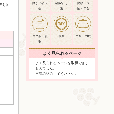
障がい者支
高齢者・介
健診・保
表を参
援
護
険・年金
住民票・証
税金
手当・助成
明
よく見られるページ
よく見られるページを取得できま
せんでした。
再読み込みしてください。