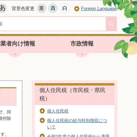
背景色変更
Foreign Language
事業者向け情報
市政情報
個人住民税（市民税・県民
税）
個人住民税
げ、同
得控除
個人住民税の給与特別徴収につ
いて
ます。
令和3年度の個人住民税から適用