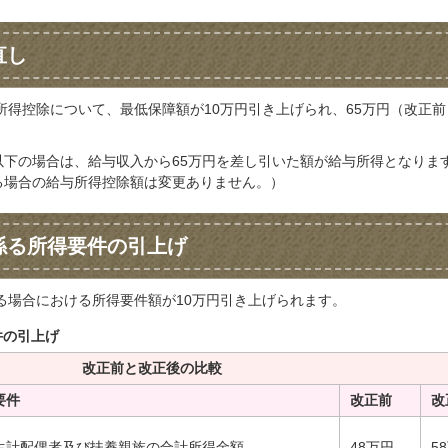
直し
得控除について、最低保障額が10万円引き上げられ、65万円（改正前
以下の場合は、給与収入から65万円を差し引いた額が給与所得となりま
える場合の給与所得控除額は変更ありません。）
係る所得要件の引上げ
る場合における所得要件額が10万円引き上げられます。
件の引上げ
改正前と改正後の比較
要件
改正前
改
生計配偶者及び扶養親族の合計所得金額
48万円
5