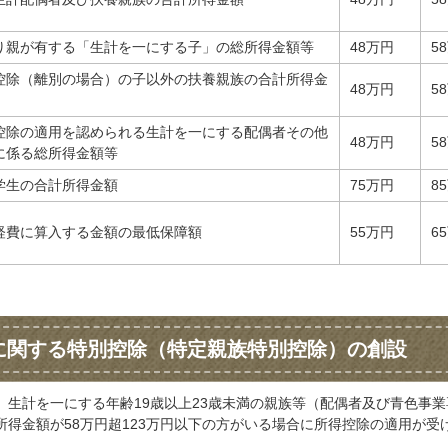
り親が有する「生計を一にする子」の総所得金額等
48万円
5
控除（離別の場合）の子以外の扶養親族の合計所得金
48万円
5
控除の適用を認められる生計を一にする配偶者その他
48万円
5
に係る総所得金額等
学生の合計所得金額
75万円
8
経費に算入する金額の最低保障額
55万円
6
に関する特別控除（特定親族特別控除）の創設
、生計を一にする年齢19歳以上23歳未満の親族等（配偶者及び青色事業
得金額が58万円超123万円以下の方がいる場合に所得控除の適用が受