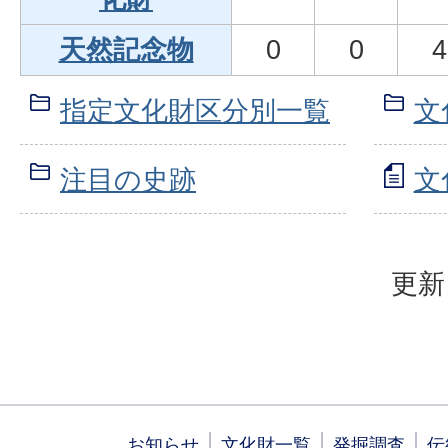
天然記念物
0
0
4
指定文化財区分別一覧
文
注目の史跡
文
更新
お知らせ
文化財一覧
発掘調査
伝