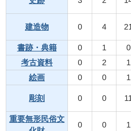
史跡
3
2
1
建造物
0
4
2
書跡・典籍
0
1
0
考古資料
0
2
1
絵画
0
0
1
彫刻
0
0
1
重要無形民俗文
0
0
1
化財