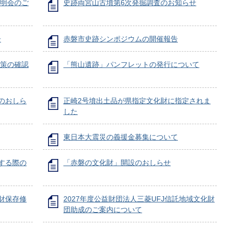
説明会のご
史跡両宮山古墳第6次発掘調査のお知らせ
告
赤磐市史跡シンポジウムの開催報告
対策の確認
「熊山遺跡」パンフレットの発行について
のおしら
正崎2号墳出土品が県指定文化財に指定されま
した
東日本大震災の義援金募集について
する際の
「赤磐の文化財」開設のおしらせ
化財保存修
2027年度公益財団法人三菱UFJ信託地域文化財
団助成のご案内について