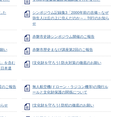
した
シンポジウム記録集3「2000年前の吉備～なぜ
弥生人は丘の上に住んだのか～」刊行のお知ら
せ
赤磐市史跡シンポジウム開催のご報告
お願い
赤磐市歴史まなび講座第2回のご報告
桃」を含む
[文化財を守ろう] 防火対策の徹底のお願い
「日本遺
置のご報告
無人航空機(ドローン・ラジコン機等)の飛行ル
ールと文化財保護の関係について
知らせ
[文化財を守ろう] 防犯の徹底のお願い