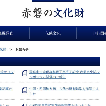
発掘調査
伝統文化
刊行図
化財
お知らせ
古墳オリジ
両宮山古墳保存整備工事完了記念 赤磐市史跡シ
ンポジウム開催のご報告
集記事が
中国・四国地方初、古代の獣脚鋳型を確認しま
した
ました
令和3年度斎富遺跡発掘調査を行いました