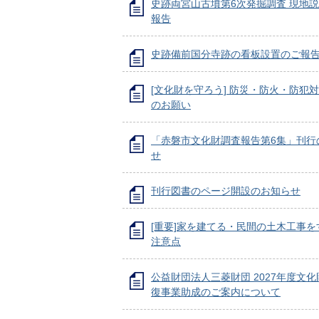
史跡両宮山古墳第6次発掘調査 現地
報告
史跡備前国分寺跡の看板設置のご報
[文化財を守ろう] 防災・防火・防犯
のお願い
「赤磐市文化財調査報告第6集」刊行
せ
刊行図書のページ開設のお知らせ
[重要]家を建てる・民間の土木工事を
注意点
公益財団法人三菱財団 2027年度文
復事業助成のご案内について