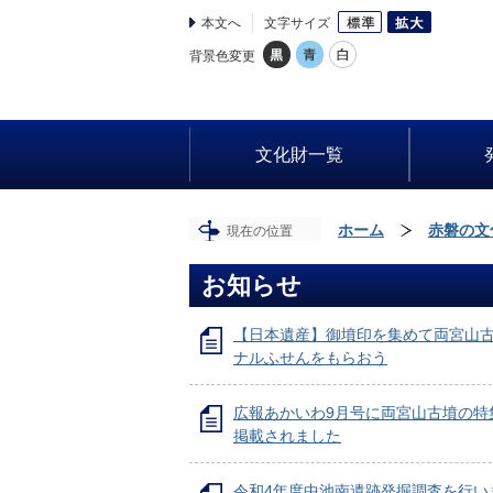
本文へ
文字サイズ
背景色変更
文化財一覧
ホーム
赤磐の文
現在の位置
お知らせ
【日本遺産】御墳印を集めて両宮山
ナルふせんをもらおう
広報あかいわ9月号に両宮山古墳の特
掲載されました
令和4年度中池南遺跡発掘調査を行い