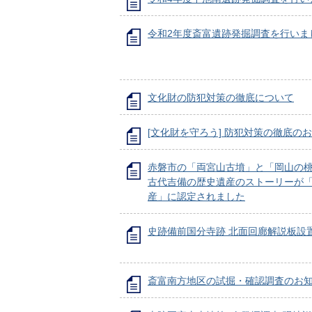
令和2年度斎富遺跡発掘調査を行いま
文化財の防犯対策の徹底について
[文化財を守ろう] 防犯対策の徹底の
赤磐市の「両宮山古墳」と「岡山の
古代吉備の歴史遺産のストーリーが
産」に認定されました
史跡備前国分寺跡 北面回廊解説板設
斎富南方地区の試掘・確認調査のお