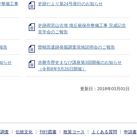
存整備工事
史跡だより第24号発行のお知らせ
史跡両宮山古墳 墳丘裾保存整備工事 完成記念
見学会のご報告
報告
曽根田遺跡発掘調査現地説明会のご報告
知らせ
赤磐市歴史まなび講座第3回開催のお知らせ
（令和8年9月26日開催）
更新日：2018年03月01日
掘調査
伝統文化
刊行図書
散策コース
よくある質問
申請書