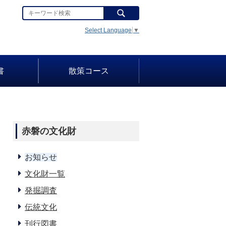
Select Language
▼
書
散策コース
赤磐の文化財
お知らせ
文化財一覧
発掘調査
伝統文化
刊行図書