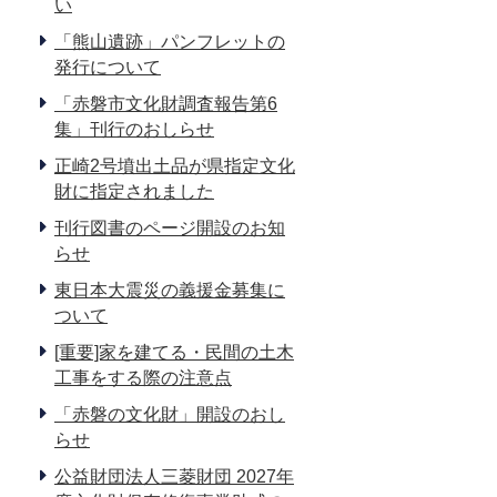
い
「熊山遺跡」パンフレットの
発行について
「赤磐市文化財調査報告第6
集」刊行のおしらせ
正崎2号墳出土品が県指定文化
財に指定されました
刊行図書のページ開設のお知
らせ
東日本大震災の義援金募集に
ついて
[重要]家を建てる・民間の土木
工事をする際の注意点
「赤磐の文化財」開設のおし
らせ
公益財団法人三菱財団 2027年