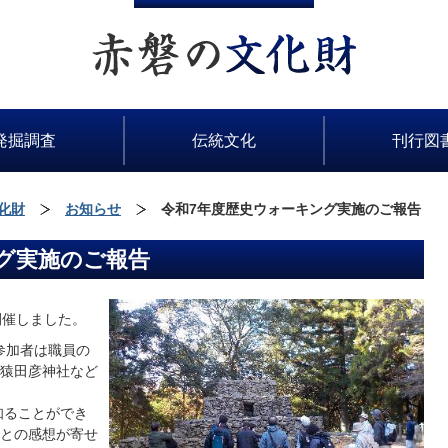
発掘調査
伝統文化
刊行図
化財
お知らせ
令和7年度歴史ウォーキング実施のご報告
グ実施のご報告
開催しました。
参加者は職員の
猿田彦神社など
知ることができ
との感想が寄せ