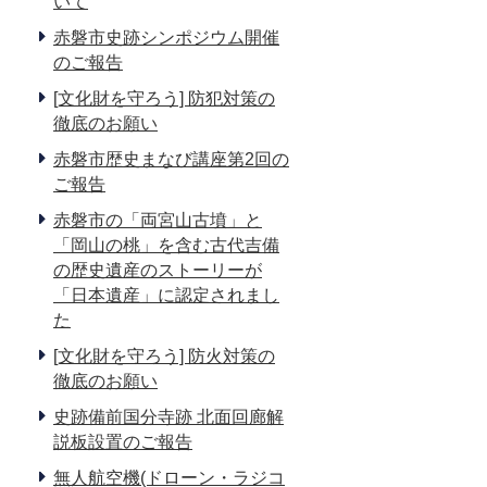
いて
赤磐市史跡シンポジウム開催
のご報告
[文化財を守ろう] 防犯対策の
徹底のお願い
赤磐市歴史まなび講座第2回の
ご報告
赤磐市の「両宮山古墳」と
「岡山の桃」を含む古代吉備
の歴史遺産のストーリーが
「日本遺産」に認定されまし
た
[文化財を守ろう] 防火対策の
徹底のお願い
史跡備前国分寺跡 北面回廊解
説板設置のご報告
無人航空機(ドローン・ラジコ