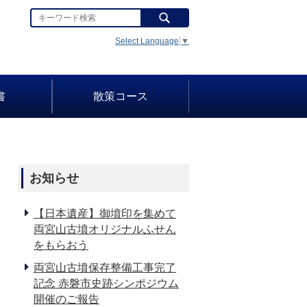
Select Language
▼
書
散策コース
お知らせ
【日本遺産】御墳印を集めて
両宮山古墳オリジナルふせん
をもらおう
両宮山古墳保存整備工事完了
記念 赤磐市史跡シンポジウム
開催のご報告