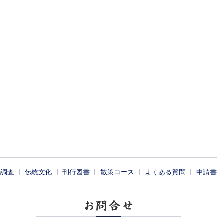
掘調査
伝統文化
刊行図書
散策コース
よくある質問
申請書