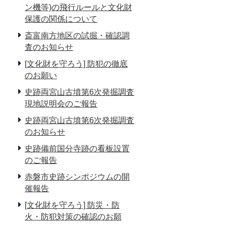
ン機等)の飛行ルールと文化財
保護の関係について
斎富南方地区の試掘・確認調
査のお知らせ
[文化財を守ろう] 防犯の徹底
のお願い
史跡両宮山古墳第6次発掘調査
現地説明会のご報告
史跡両宮山古墳第6次発掘調査
のお知らせ
史跡備前国分寺跡の看板設置
のご報告
赤磐市史跡シンポジウムの開
催報告
[文化財を守ろう] 防災・防
火・防犯対策の確認のお願