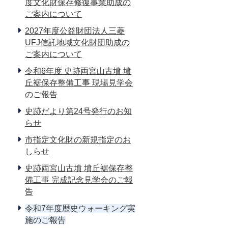
度文化財保存修復事業助成の
ご案内について
2027年度公益財団法人三菱
UFJ信託地域文化財団助成の
ご案内について
令和6年度 史跡両宮山古墳 墳
丘裾保存整備工事 現場見学会
のご報告
史跡だより第24号発行のお知
らせ
市指定文化財の新規指定のお
しらせ
史跡両宮山古墳 墳丘裾保存整
備工事 完成記念見学会のご報
告
令和7年度歴史ウォーキング実
施のご報告