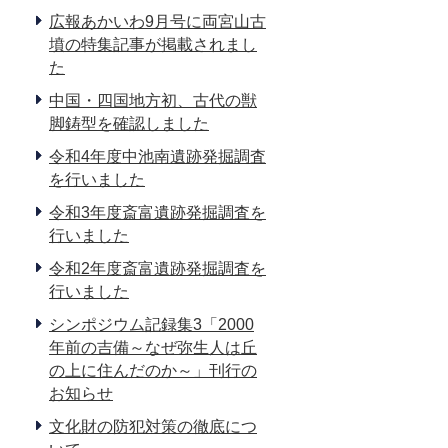
広報あかいわ9月号に両宮山古
墳の特集記事が掲載されまし
た
中国・四国地方初、古代の獣
脚鋳型を確認しました
令和4年度中池南遺跡発掘調査
を行いました
令和3年度斎富遺跡発掘調査を
行いました
令和2年度斎富遺跡発掘調査を
行いました
シンポジウム記録集3「2000
年前の吉備～なぜ弥生人は丘
の上に住んだのか～」刊行の
お知らせ
文化財の防犯対策の徹底につ