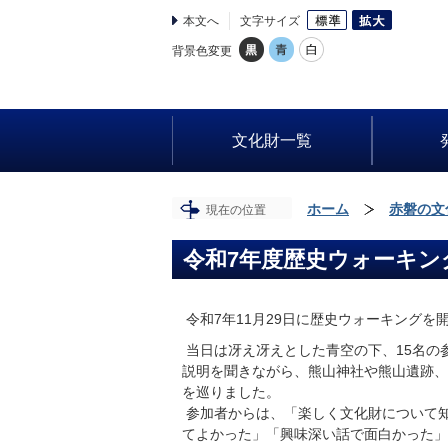
本文へ
文字サイズ
背景色変更
文化財一覧
ホーム
赤磐の文
現在の位置
令和7年度歴史ウォーキン
令和7年11月29日に歴史ウォーキングを
当日は冴え冴えとした青空の下、15名の
説明を聞きながら、熊山神社や熊山遺跡、
を巡りました。
参加者からは、「楽しく文化財について
てよかった」「興味深い話で面白かった」