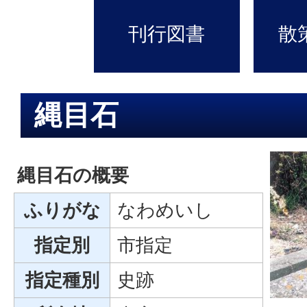
刊行図書
散
縄目石
縄目石の概要
ふりがな
なわめいし
指定別
市指定
指定種別
史跡