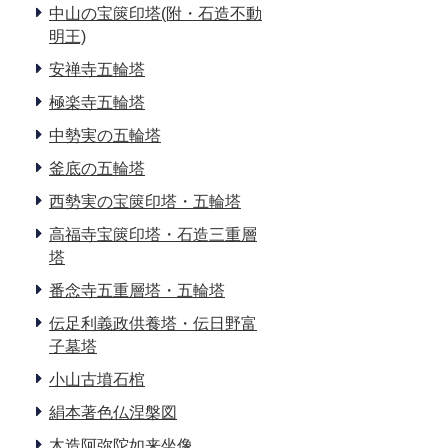
中山の宝篋印塔(附・石造不動
明王)
安禅寺五輪塔
極楽寺五輪塔
中勢実の五輪塔
釜底の五輪塔
西勢実の宝篋印塔・五輪塔
高福寺宝篋印塔・石造三重層
塔
番念寺五重層塔・五輪塔
伝足利義政供養塔・伝日野富
子墓塔
小山古墳石棺
絹本著色仏涅槃図
木造阿弥陀如来坐像