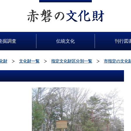
発掘調査
伝統文化
刊行図
化財
文化財一覧
指定文化財区分別一覧
市指定の文化