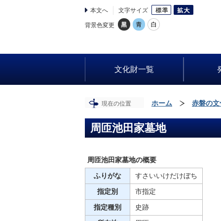
本文へ
文字サイズ
背景色変更
文化財一覧
ホーム
赤磐の文
現在の位置
周匝池田家墓地
周匝池田家墓地の概要
ふりがな
すさいいけだけぼち
指定別
市指定
指定種別
史跡