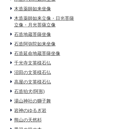
木造薬師如来坐像
木造薬師如来立像・日光菩薩
立像・月光菩薩立像
石造地蔵菩薩坐像
石造阿弥陀如来坐像
石造延命地蔵菩薩坐像
千光寺文英様石仏
沼田の文英様石仏
高屋の文英様石仏
石造狛犬(阿形)
湯山神社の獅子舞
岩神のゆるぎ岩
熊山の天然杉