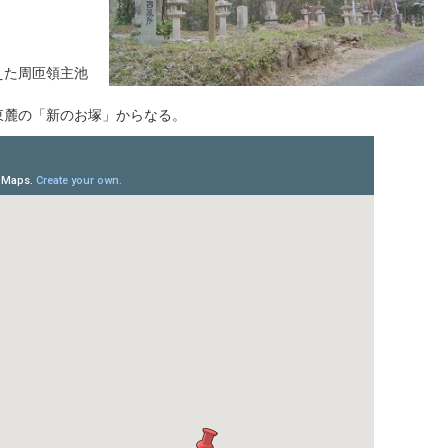
えた周匝領主池
東麓の「新のお塚」からなる。