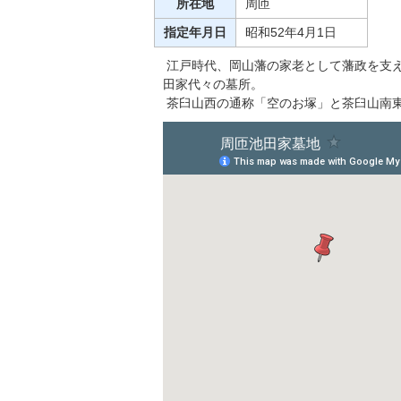
所在地
周匝
指定年月日
昭和52年4月1日
江戸時代、岡山藩の家老として藩政を支
田家代々の墓所。
茶臼山西の通称「空のお塚」と茶臼山南