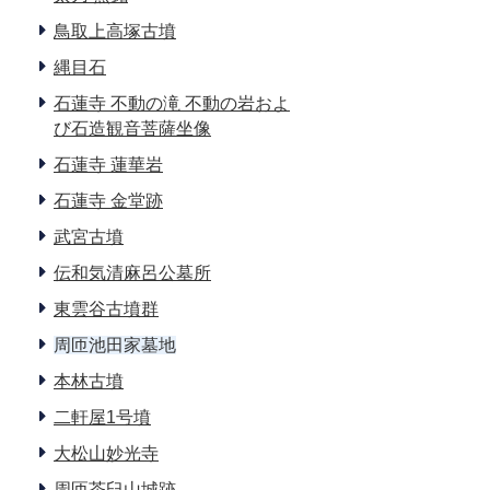
鳥取上高塚古墳
縄目石
石蓮寺 不動の滝 不動の岩およ
び石造観音菩薩坐像
石蓮寺 蓮華岩
石蓮寺 金堂跡
武宮古墳
伝和気清麻呂公墓所
東雲谷古墳群
周匝池田家墓地
本林古墳
二軒屋1号墳
大松山妙光寺
周匝茶臼山城跡