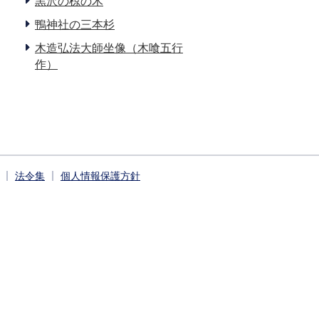
黒沢の椋の木
鴨神社の三本杉
木造弘法大師坐像（木喰五行
作）
法令集
個人情報保護方針