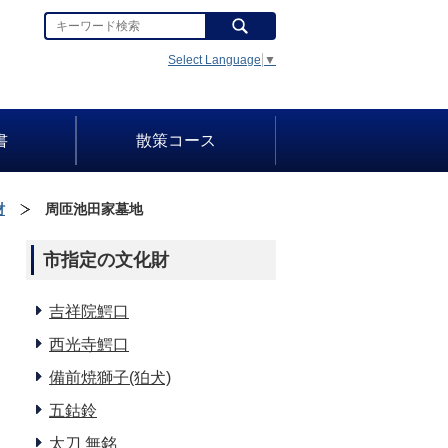
Select Language
▼
書
散策コース
財
周匝池田家墓地
市指定の文化財
吉祥院鰐口
西光寺鰐口
備前焼獅子(狛犬)
五鈷鈴
太刀 無銘