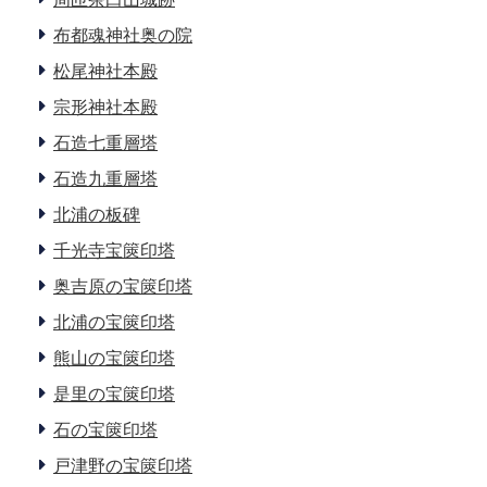
布都魂神社奥の院
松尾神社本殿
宗形神社本殿
石造七重層塔
石造九重層塔
北浦の板碑
千光寺宝篋印塔
奥吉原の宝篋印塔
北浦の宝篋印塔
熊山の宝篋印塔
是里の宝篋印塔
石の宝篋印塔
戸津野の宝篋印塔