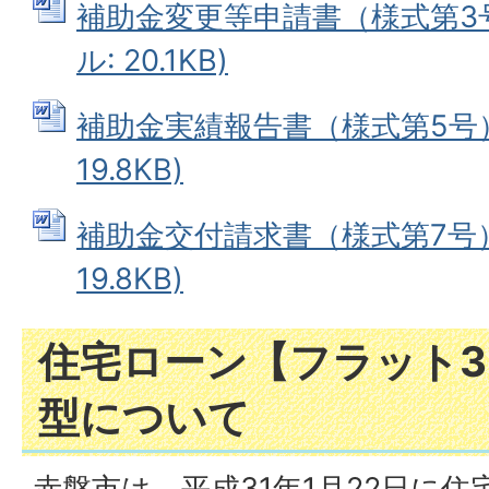
補助金変更等申請書（様式第3号
ル: 20.1KB)
補助金実績報告書（様式第5号） 
19.8KB)
補助金交付請求書（様式第7号） 
19.8KB)
住宅ローン【フラット3
型について
赤磐市は、平成31年1月22日に