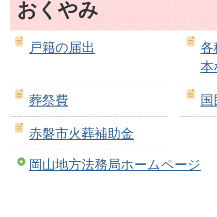
おくやみ
戸籍の届出
各
本
葬祭費
国
赤磐市火葬補助金
岡山地方法務局ホームページ