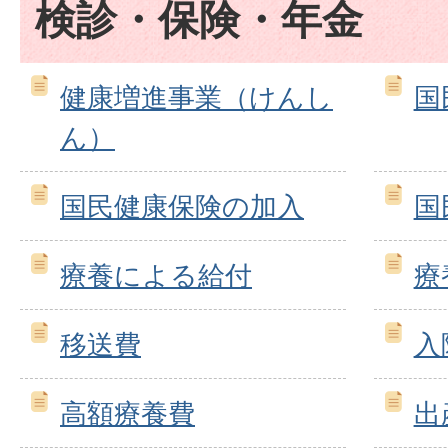
検診・保険・年金
健康増進事業（けんし
国
ん）
国民健康保険の加入
国
療養による給付
療
移送費
入
高額療養費
出