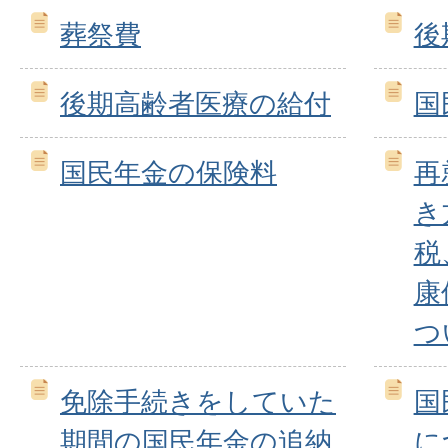
葬祭費
後
後期高齢者医療の給付
国
国民年金の保険料
再
き
税
康
つ
免除手続きをしていた
国
期間の国民年金の追納
に