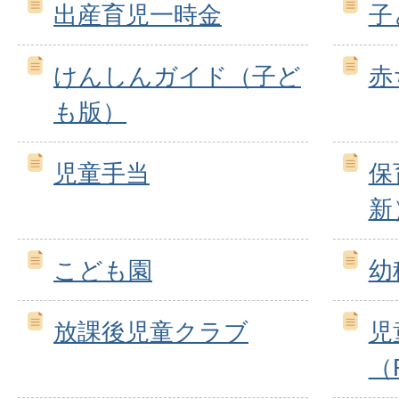
出産育児一時金
子
けんしんガイド（子ど
赤
も版）
児童手当
保
新
こども園
幼
放課後児童クラブ
児
（