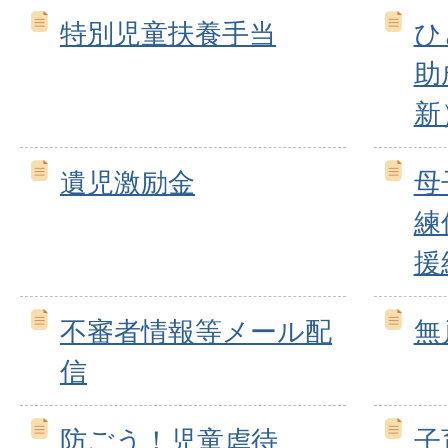
特別児童扶養手当
ひ
助
新
遺児激励金
母
練
援
不審者情報等メール配
無
信
防ごう！児童虐待
子