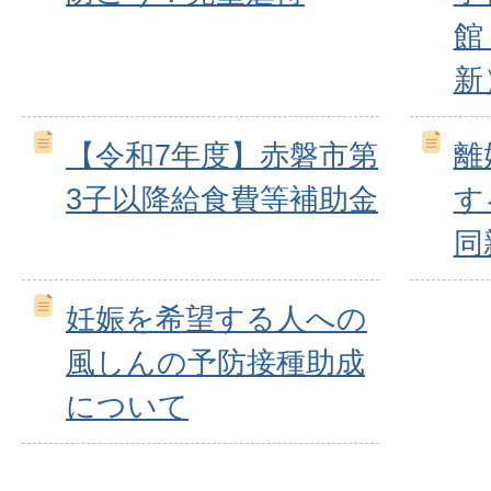
館
新
【令和7年度】赤磐市第
離
3子以降給食費等補助金
す
同
妊娠を希望する人への
風しんの予防接種助成
について