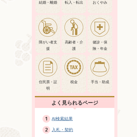
結婚・離婚
転入・転出
おくやみ
障がい者支
高齢者・介
健診・保
援
護
険・年金
住民票・証
税金
手当・助成
明
よく見られるページ
AI検索結果
入札・契約