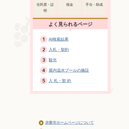
住民票・証
税金
手当・助成
明
よく見られるページ
AI検索結果
入札・契約
観光
屋内温水プールの施設
入 札・契 約
赤磐市ホームページについて