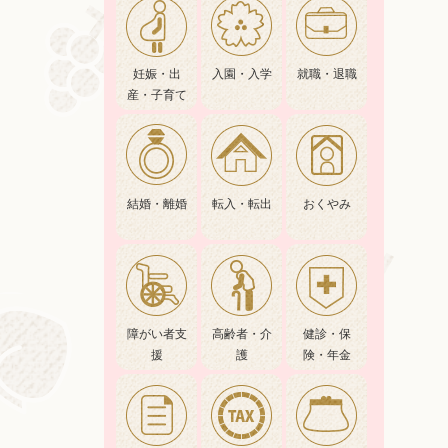
妊娠・出
入園・入学
就職・退職
産・子育て
結婚・離婚
転入・転出
おくやみ
障がい者支
高齢者・介
健診・保
援
護
険・年金