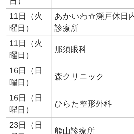
日）
11日（火
あかいわ☆瀬戸休日
曜日）
診療所
11日（火
那須眼科
曜日）
16日（日
森クリニック
曜日）
16日（日
ひらた整形外科
曜日）
23日（日
熊山診療所