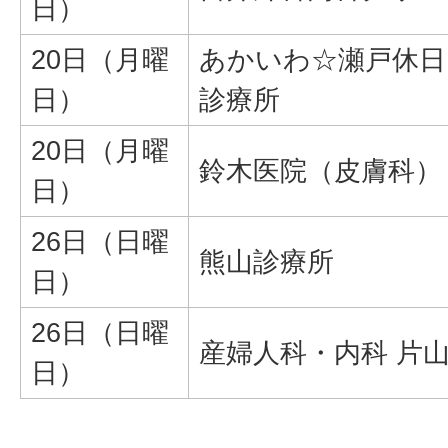
日）
20日（月曜
あかいわ☆瀬戸休日
日）
診療所
20日（月曜
鈴木医院（皮膚科）
日）
26日（日曜
熊山診療所
日）
26日（日曜
産婦人科・内科 片
日）