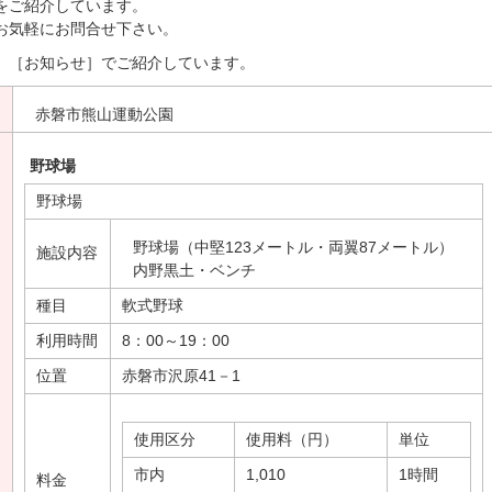
をご紹介しています。
お気軽にお問合せ下さい。
、［お知らせ］でご紹介しています。
赤磐市熊山運動公園
野球場
野球場
野球場（中堅123メートル・両翼87メートル）
施設内容
内野黒土・ベンチ
種目
軟式野球
利用時間
8：00～19：00
位置
赤磐市沢原41－1
使用区分
使用料（円）
単位
市内
1,010
1時間
料金