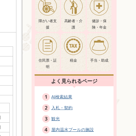
障がい者支
高齢者・介
健診・保
援
護
険・年金
住民票・証
税金
手当・助成
明
よく見られるページ
AI検索結果
入札・契約
間
観光
間
屋内温水プールの施設