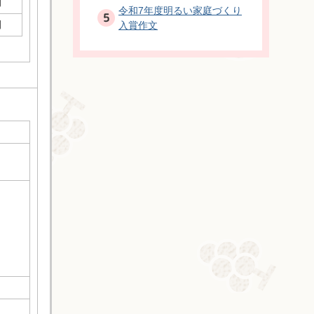
間
令和7年度明るい家庭づくり
間
入賞作文