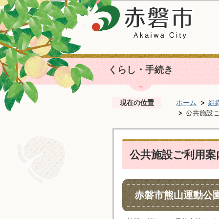
くらし・手続き
現在の位置
ホーム
組
公共施設
公共施設ご利用案
赤磐市熊山運動公