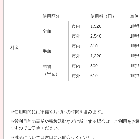
使用区分
使用料（円）
単位
市内
1,520
1時
全面
市外
2,540
1時
市内
810
1時
料金
半面
市外
1,320
1時
市内
300
1時
照明
（半面）
市外
610
1時
※使用時間には準備や片づけの時間を含みます。
※営利目的の事業や宗教活動などに該当する場合は、ご利用をお
ますのでご了承ください。
※減免については窓口にお問合せください。