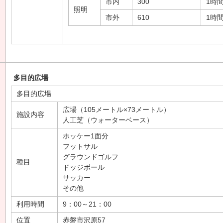
市内
300
1時
照明
市外
610
1時
多目的広場
多目的広場
広場（105メートル×73メートル）
施設内容
人工芝（ウォーターベース）
ホッケー1面分
フットサル
グラウンドゴルフ
種目
ドッジボール
サッカー
その他
利用時間
9：00～21：00
位置
赤磐市沢原57