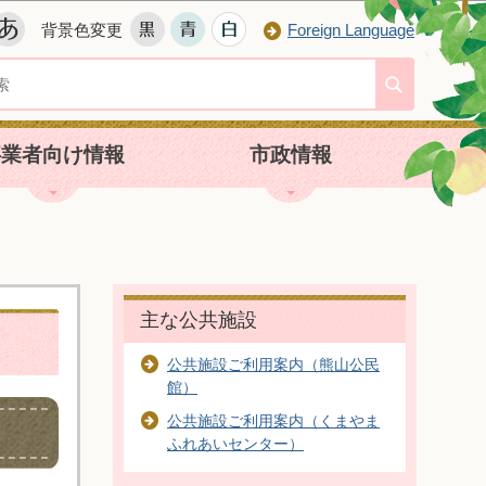
背景色変更
Foreign Language
事業者向け情報
市政情報
主な公共施設
公共施設ご利用案内（熊山公民
館）
公共施設ご利用案内（くまやま
ふれあいセンター）