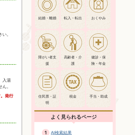
結婚・離婚
転入・転出
おくやみ
さい。
障がい者支
高齢者・介
健診・保
援
護
険・年金
、入湯
せん。
す。発行
住民票・証
税金
手当・助成
明
よく見られるページ
AI検索結果