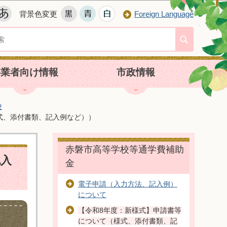
背景色変更
Foreign Language
事業者向け情報
市政情報
校
式、添付書類、記入例など））
赤磐市高等学校等通学費補助
記入
金
電子申請（入力方法、記入例）
について
【令和8年度：新様式】申請書等
について（様式、添付書類、記