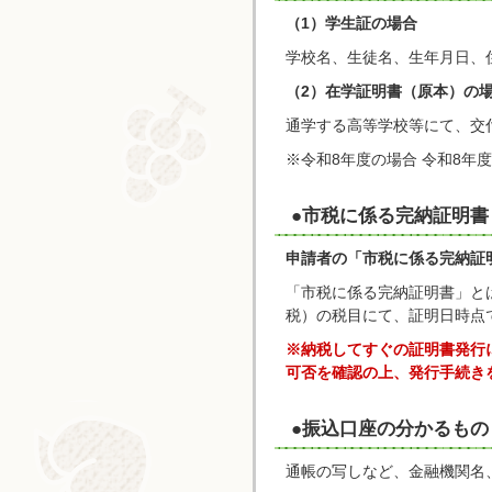
（1）学生証の場合
学校名、生徒名、生年月日、
（2）在学証明書（原本）の
通学する高等学校等にて、交
※令和8年度の場合 令和8年度
●市税に係る完納証明書
申請者の「市税に係る完納証
「市税に係る完納証明書」と
税）の税目にて、証明日時点
※納税してすぐの証明書発行
可否を確認の上、発行手続き
●振込口座の分かるもの
通帳の写しなど、金融機関名