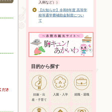
入例など））
【お知らせ】令和8年度 高等学
校等通学費補助金制度につい
て
目的から探す
くださ
妊娠・出
入園・入学
就職・退職
産・子育て