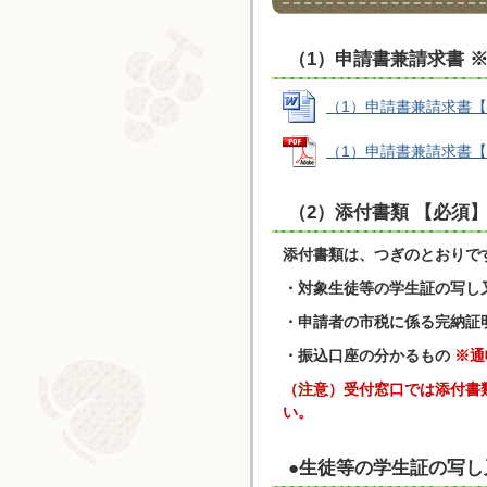
（1）申請書兼請求書 
（1）申請書兼請求書【R8】
（1）申請書兼請求書【R8】
（2）添付書類 【必須
添付書類は、つぎのとおりで
・対象生徒等の学生証の写し
・申請者の市税に係る完納証
・振込口座の分かるもの
※通
（注意）受付窓口では添付書
い。
●生徒等の学生証の写