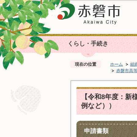
くらし・手続き
現在の位置
ホーム
組
赤磐市高
【令和8年度：新
例など））
申請書類