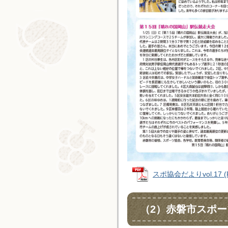
スポ協会だよりvol.17 (P
（2）赤磐市スポー