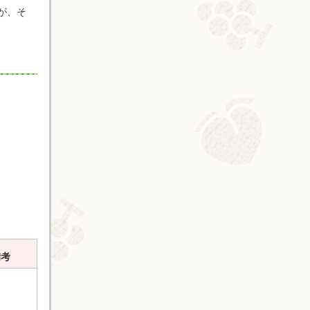
が、そ
備考