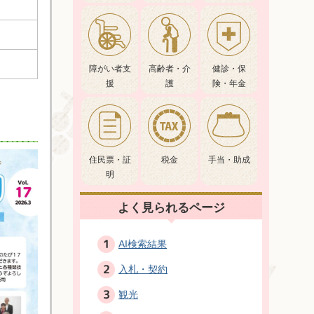
障がい者支
高齢者・介
健診・保
援
護
険・年金
住民票・証
税金
手当・助成
明
よく見られるページ
AI検索結果
入札・契約
観光