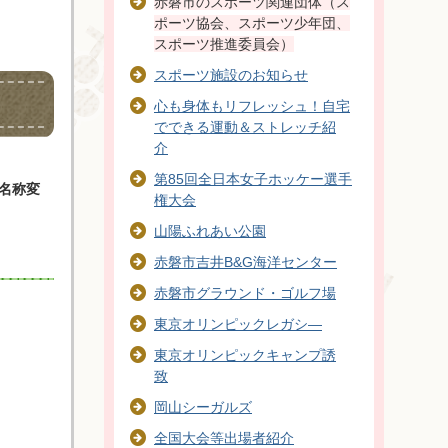
赤磐市のスポーツ関連団体（ス
ポーツ協会、スポーツ少年団、
スポーツ推進委員会）
スポーツ施設のお知らせ
心も身体もリフレッシュ！自宅
でできる運動＆ストレッチ紹
介
第85回全日本女子ホッケー選手
名称変
権大会
山陽ふれあい公園
赤磐市吉井B&G海洋センター
赤磐市グラウンド・ゴルフ場
東京オリンピックレガシ―
東京オリンピックキャンプ誘
致
岡山シーガルズ
全国大会等出場者紹介