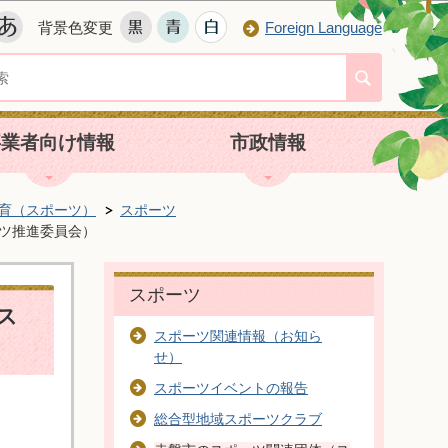
背景色変更
Foreign Language
事業者向け情報
市政情報
育（スポーツ）
スポーツ
ツ推進委員会）
スポーツ
ス
スポーツ関連情報（お知ら
せ）
スポーツイベントの報告
総合型地域スポーツクラブ