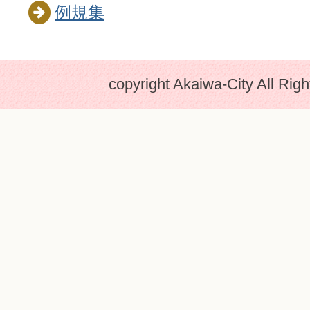
例規集
copyright Akaiwa-City All Rig