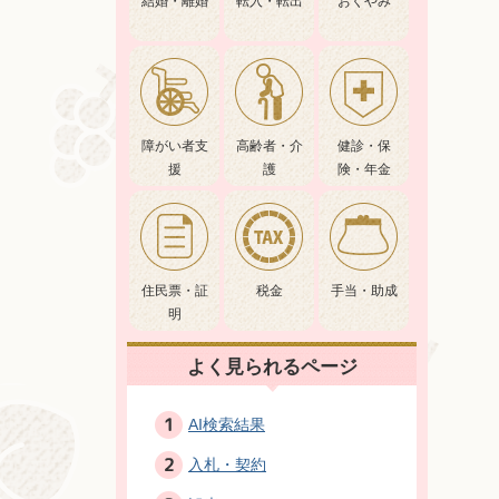
結婚・離婚
転入・転出
おくやみ
障がい者支
高齢者・介
健診・保
援
護
険・年金
住民票・証
税金
手当・助成
明
よく見られるページ
AI検索結果
入札・契約