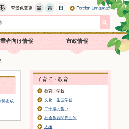
背景色変更
Foreign Language
事業者向け情報
市政情報
校
子育て・教育
教育・学校
文化・生涯学習
赤磐市成
二十歳の集い
社会教育関係団体
人権