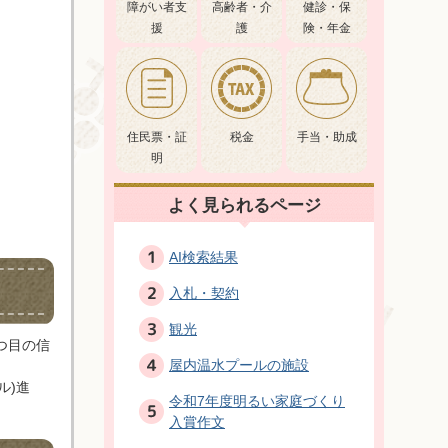
障がい者支
高齢者・介
健診・保
援
護
険・年金
住民票・証
税金
手当・助成
明
よく見られるページ
AI検索結果
入札・契約
観光
つ目の信
屋内温水プールの施設
ル)進
令和7年度明るい家庭づくり
入賞作文