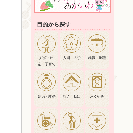
目的から探す
妊娠・出
入園・入学
就職・退職
産・子育て
結婚・離婚
転入・転出
おくやみ