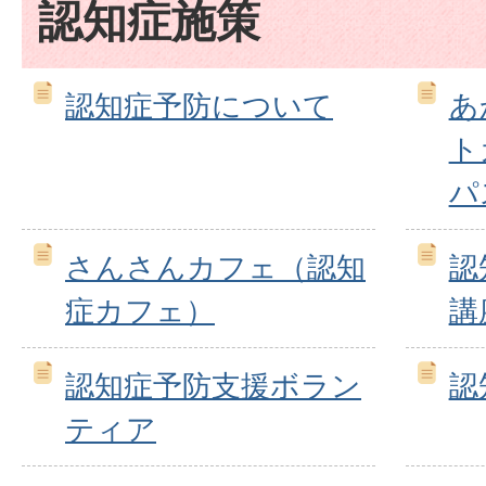
認知症施策
認知症予防について
あ
ト
パ
さんさんカフェ（認知
認
症カフェ）
講
認知症予防支援ボラン
認
ティア