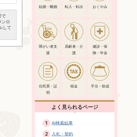
結婚・離婚
転入・転出
おくやみ
要で
ダウンロ
ルして
障がい者支
高齢者・介
健診・保
援
護
険・年金
住民票・証
税金
手当・助成
明
よく見られるページ
AI検索結果
入札・契約