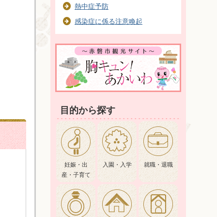
熱中症予防
感染症に係る注意喚起
目的から探す
妊娠・出
入園・入学
就職・退職
産・子育て