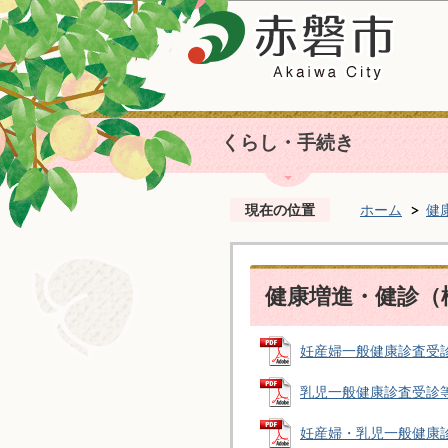
くらし・手続き
現在の位置
ホーム
健
健康増進・健診（
妊産婦一般健康診査受診等証
乳児一般健康診査受診等証明
妊産婦・乳児一般健康診査費