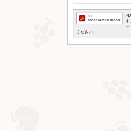
P
す
ー
ください。