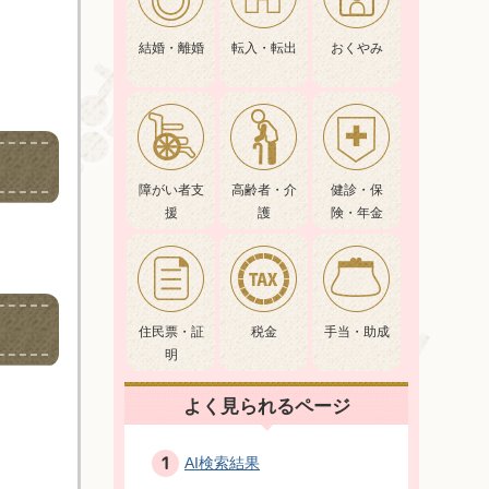
結婚・離婚
転入・転出
おくやみ
障がい者支
高齢者・介
健診・保
援
護
険・年金
住民票・証
税金
手当・助成
明
よく見られるページ
AI検索結果