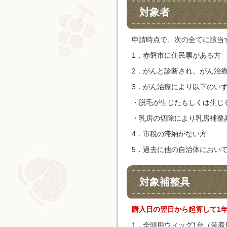
対象者
申請時点で、次の全てに該当
1．赤磐市に住民票がある方
2．がんと診断され、がん治
3．がん治療により以下のい
・脱毛が生じたもしくは生じ
・乳房の切除により乳房補整
4．市税の滞納がない方
5．過去に他の自治体におい
対象補整具
購入日の翌日から起算して1
1．全頭用ウィッグ1台（装着