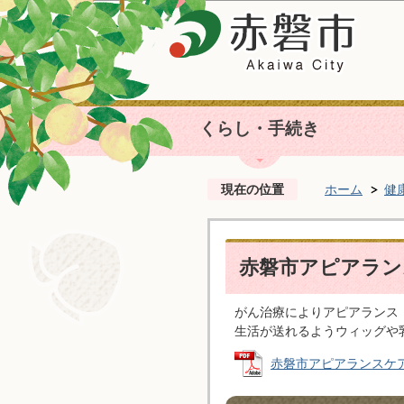
くらし・手続き
現在の位置
ホーム
健
赤磐市アピアラン
がん治療によりアピアランス
生活が送れるようウィッグや
赤磐市アピアランスケア助成