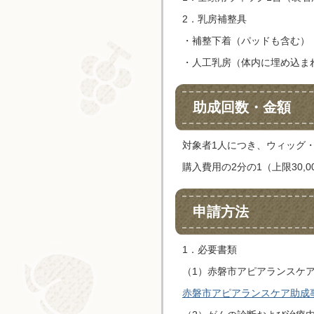
2．乳房補整具
・補整下着（パッドも含む）
・人工乳房（体内に埋め込ま
助成回数・金額
対象者1人につき、ウィッグ
購入費用の2分の1（上限30,0
申請方法
1．必要書類
（1）赤磐市アピアランスケ
赤磐市アピアランスケア助成事業