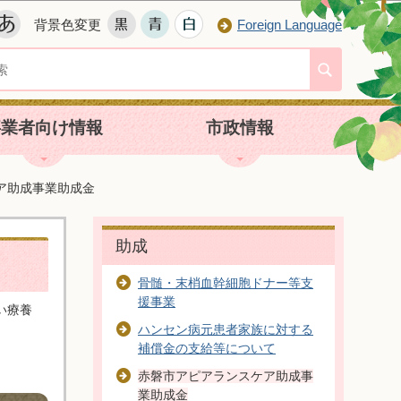
背景色変更
Foreign Language
事業者向け情報
市政情報
ア助成事業助成金
助成
骨髄・末梢血幹細胞ドナー等支
援事業
い療養
ハンセン病元患者家族に対する
補償金の支給等について
赤磐市アピアランスケア助成事
業助成金