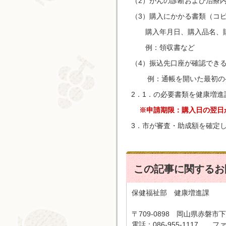
（2）がんの診断および治療
（3）購入にかかる書類（コ
購入年月日、購入品名、購
例：領収書など
（4）振込先口座が確認でき
例：通帳を開いた最初のペ
2．1．の必要書類を健康増進
※申請期限：購入日の翌日か
3．市が審査・助成額を確定
この記事に関するお
保健福祉部 健康増進課
〒709-0898 岡山県赤磐市下
電話：086-955-1117 ファッ