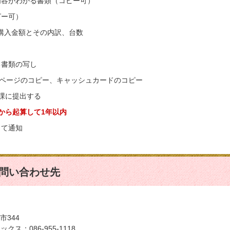
内容がわかる書類（コピー可）
ピー可）
入金額とその内訳、台数
る書類の写し
ージのコピー、キャッシュカードのコピー
課に提出する
ら起算して1年以内
して通知
問い合わせ先
市344
クス：086-955-1118