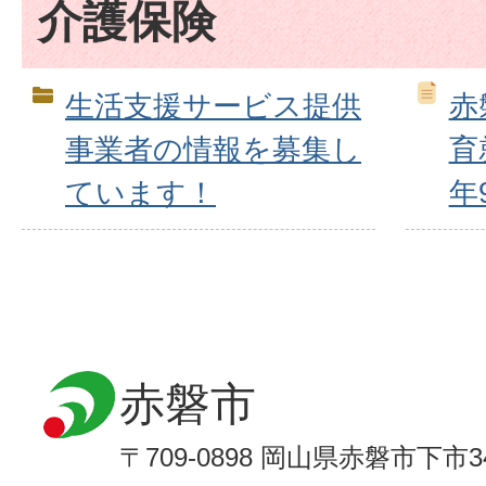
介護保険
生活支援サービス提供
赤
事業者の情報を募集し
育
ています！
年
赤磐市
〒709-0898 岡山県赤磐市下市3