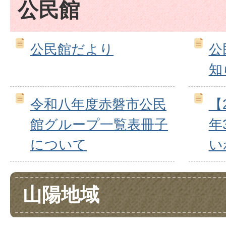
公民館
公民館だより
公
知
令和八年度赤磐市公民
【
館グループ一覧表冊子
年
について
い
山陽地域