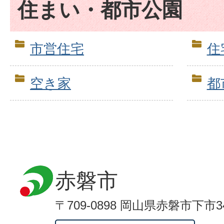
住まい・都市公園
市営住宅
住
空き家
都
赤磐市
〒709-0898 岡山県赤磐市下市3