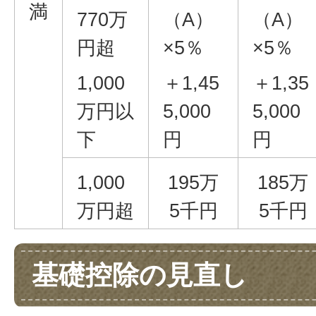
満
770万
（A）
（A）
円超
×5％
×5％
1,000
＋1,45
＋1,35
万円以
5,000
5,000
下
円
円
1,000
195万
185万
万円超
5千円
5千円
基礎控除の見直し