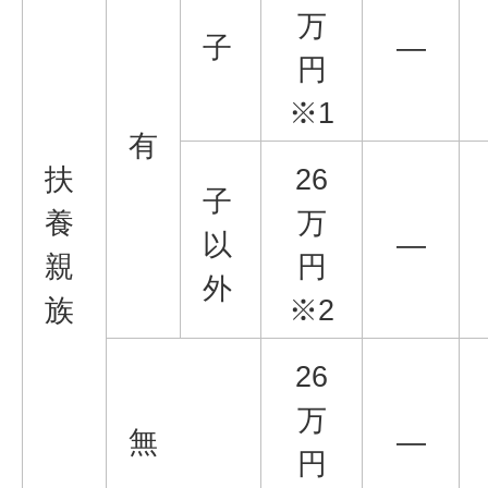
万
子
―
円
※1
有
扶
26
子
養
万
以
―
親
円
外
族
※2
26
万
無
―
円