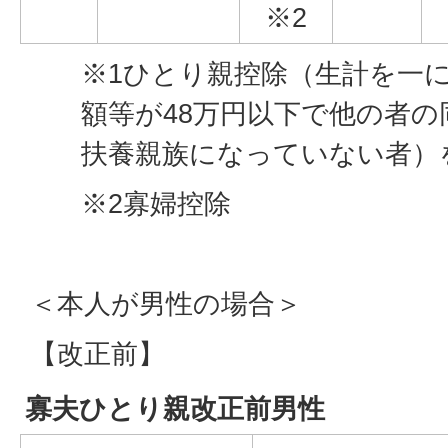
※2
※1ひとり親控除（生計を一
額等が48万円以下で他の者の
扶養親族になっていない者）
※2寡婦控除
＜本人が男性の場合＞
【改正前】
寡夫ひとり親改正前男性