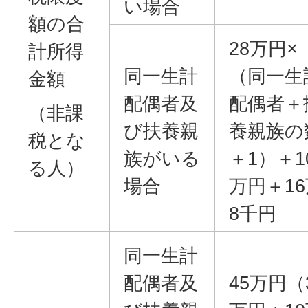
い場合
額の合
28万円×
計所得
同一生計
（同一生
金額
配偶者及
配偶者＋
（非課
び扶養親
養親族の
税とな
族がいる
＋1）＋1
る人）
場合
万円＋16
8千円
同一生計
配偶者及
45万円（