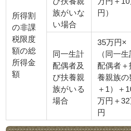
び扶養親
万円＋10
族がいな
円）
所得割
い場合
の非課
税限度
35万円×
額の総
同一生計
（同一生
所得金
配偶者及
配偶者＋
額
び扶養親
養親族の
族がいる
＋1）＋1
場合
万円＋32
円