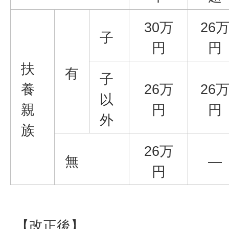
30万
26
子
円
円
扶
有
子
養
26万
26
以
親
円
円
外
族
26万
無
―
円
【改正後】