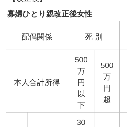
寡婦ひとり親改正後女性
配偶関係
死 別
500
500
万
万
本人合計所得
円
円
以
超
下
30