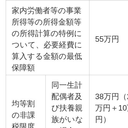
家内労働者等の事業
所得等の所得金額等
の所得計算の特例に
55万円
ついて、必要経費に
算入する金額の最低
保障額
同一生計
配偶者及
38万円（
均等割
び扶養親
万円＋10
の非課
族がいな
円）
税限度