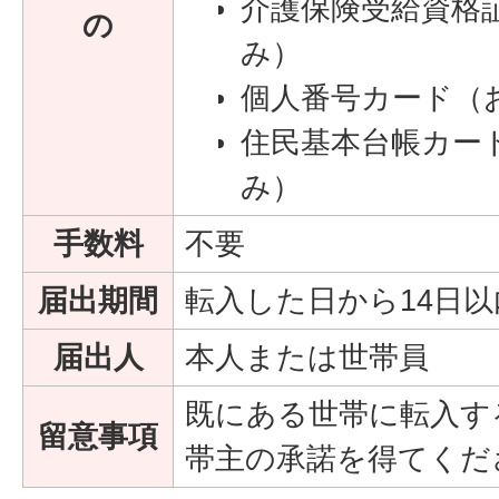
介護保険受給資格
の
み）
個人番号カード（
住民基本台帳カー
み）
手数料
不要
届出期間
転入した日から14日以
届出人
本人または世帯員
既にある世帯に転入す
留意事項
帯主の承諾を得てくだ