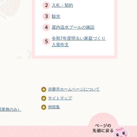
入札・契約
観光
屋内温水プールの施設
令和7年度明るい家庭づくり
入賞作文
赤磐市ホームページについて
サイトマップ
例規集
部業務のみ）