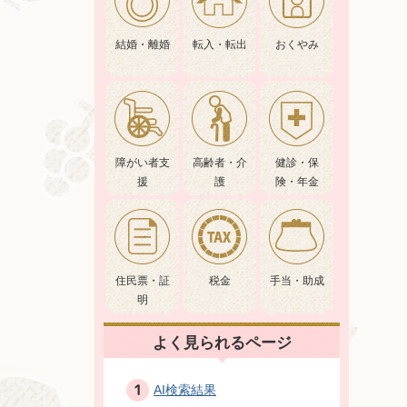
結婚・離婚
転入・転出
おくやみ
障がい者支
高齢者・介
健診・保
援
護
険・年金
住民票・証
税金
手当・助成
明
よく見られるページ
AI検索結果