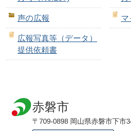
声の広報
マ
広報写真等（データ）
提供依頼書
赤磐市
〒709-0898 岡山県赤磐市下市3