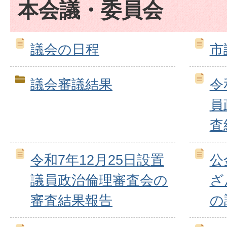
本会議・委員会
議会の日程
市
議会審議結果
令
員
査
令和7年12月25日設置
公
議員政治倫理審査会の
ざ
審査結果報告
の