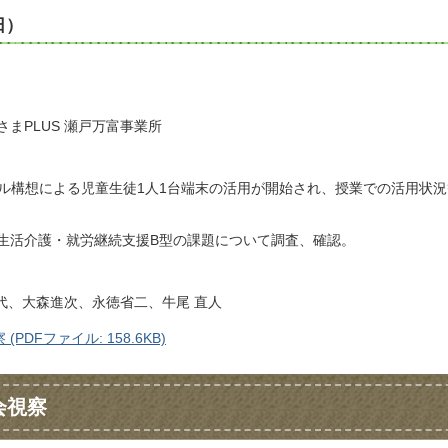
日）
さまPLUS 瀬戸万富事業所
クール構想による児童生徒1人1台端末の活用が開始され、授業での活用状
と生活介護・就労継続支援B型の課題について調査、確認。
代、大森進次、永徳省二、牛尾 直人
DFファイル: 158.6KB)
会視察