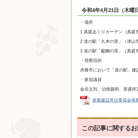
令和4年4月21日（木曜
・場所
1 真庭あぐりガーデン（真庭
2 道の駅「久米の里」（津山
3 道の駅「醍醐の里」（真庭
・視察目的
赤磐市において「道の駅」建
・参加議員
金谷文則、治徳義明、実盛祥
産業建設常任委員会視察 (P
この記事に関するお