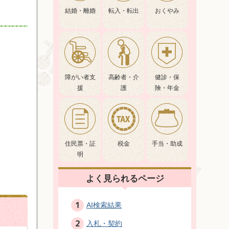
結婚・離婚
転入・転出
おくやみ
障がい者支
高齢者・介
健診・保
援
護
険・年金
住民票・証
税金
手当・助成
明
よく見られるページ
AI検索結果
入札・契約