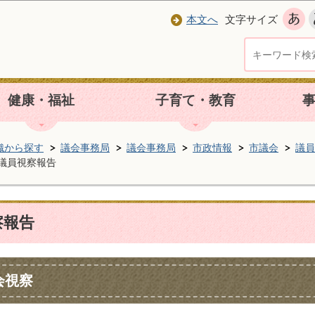
本文へ
文字サイズ
健康・福祉
子育て・教育
織から探す
議会事務局
議会事務局
市政情報
市議会
議員
議員視察報告
察報告
会視察