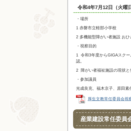
令和4年7月12日（火曜
・場所
1 赤磐市立軽部小学校
2 多機能型障がい者施設 おひ
・視察目的
1 令和3年度からGIGAス
認。
2 障がい者福祉施設の現状
・参加議員
光成良充、福木京子、原田素
厚生文教常任委員会視察 (P
産業建設常任委員