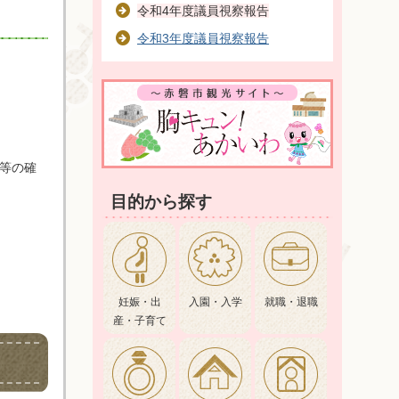
令和4年度議員視察報告
令和3年度議員視察報告
況等の確
目的から探す
妊娠・出
入園・入学
就職・退職
産・子育て