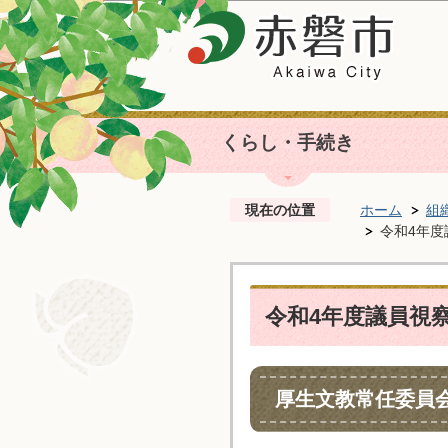
くらし・手続き
現在の位置
ホーム
組
令和4年度
令和4年度議員視
厚生文教常任委員