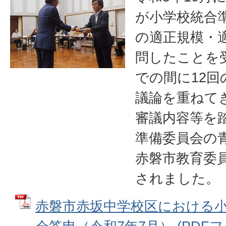
が小学校統合
の適正規模・
問したことを
での間に12
議論を重ねて
審議内容等を
準備委員会の
赤磐市教育委
されました。
赤磐市赤坂中学校区における