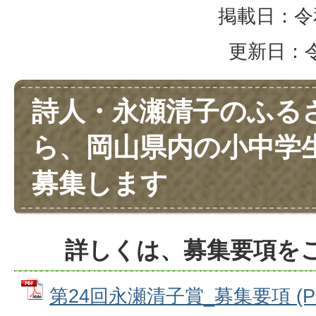
掲載日：令和
更新日：令和
詩人・永瀬清子のふる
ら、岡山県内の小中学
募集します
詳しくは、募集要項を
第24回永瀬清子賞_募集要項 (