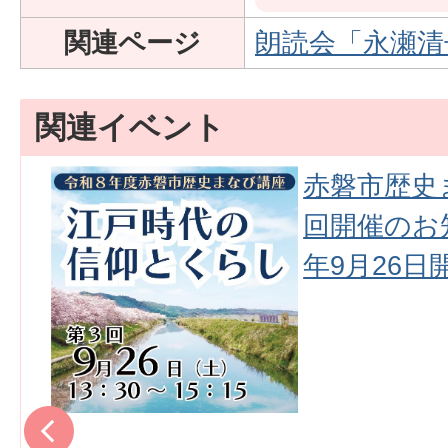
関連ページ
朗読会「永瀬清
関連イベント
資
赤磐市歴史
開
回開催のお
年9月26日