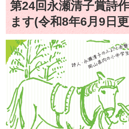
第24回永瀬清子賞詩
ます(令和8年6月9日更