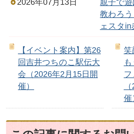
2026年07月13日
親子で遊
教わろう
ェスタin
【イベント案内】第26
笑
回吉井つちのこ駅伝大
も
会（2026年2月15日開
フ
催）
（
催