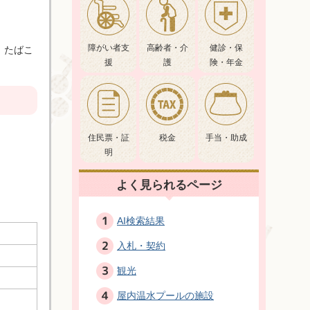
障がい者支
高齢者・介
健診・保
、たばこ
援
護
険・年金
住民票・証
税金
手当・助成
明
よく見られるページ
AI検索結果
入札・契約
観光
屋内温水プールの施設