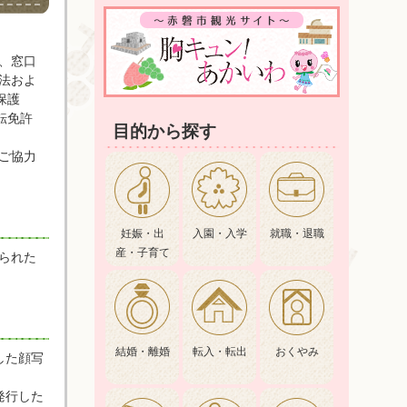
、窓口
法およ
保護
転免許
目的から探す
ご協力
妊娠・出
入園・入学
就職・退職
産・子育て
られた
結婚・離婚
転入・転出
おくやみ
した顔写
発行した