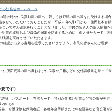
かる法務省ホームページ
の請求時や住民異動届の届出、若しくは戸籍の届出等をお受けする場合
施させていただいておりましたが、平成20年5月1日から、住民基本台帳
基づいて本人確認を行うこととなりました。市民の皆さんの個人情報を
証明書の取得および虚偽の届出を防止するために、個人番号カード、運
人確認を実施させていただきます。
の確認が出来る書類を提示くださいますよう、市民の皆さんのご理解・
・住所変更等の届出書および住民票や戸籍などの交付請求書を持って来
）
必要です）
免許証、パスポート、在留カード、特別永住者証明書など官公署が発行
限内のもの
認書、介護保険被保険者証、各種年金手帳または年金証書など官公署が