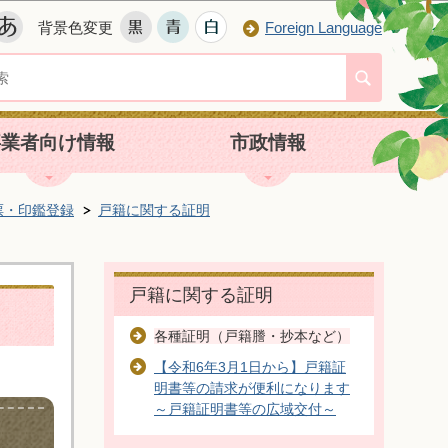
背景色変更
Foreign Language
事業者向け情報
市政情報
票・印鑑登録
戸籍に関する証明
戸籍に関する証明
各種証明（戸籍謄・抄本など）
【令和6年3月1日から】戸籍証
明書等の請求が便利になります
～戸籍証明書等の広域交付～