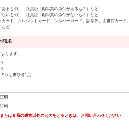
があるもの）、社員証（顔写真の添付があるもの）など
がないもの）、社員証（顔写真の添付がないもの）など
ュカード、クレジットカード、シルバーカード、診察券、図書館カード
ドなど
の請求
によります。
点
点
.のうち書類各1点
証明
証明
または直系の親族以外のものをとるときは、お問い合わせください