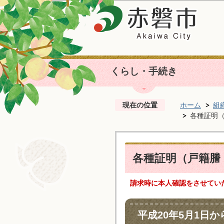
くらし・手続き
現在の位置
ホーム
組
各種証明
各種証明（戸籍謄
請求時に本人確認をさせてい
平成20年5月1日