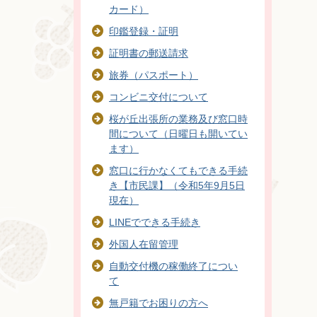
カード）
印鑑登録・証明
証明書の郵送請求
旅券（パスポート）
コンビニ交付について
桜が丘出張所の業務及び窓口時
間について（日曜日も開いてい
ます）
窓口に行かなくてもできる手続
き【市民課】（令和5年9月5日
現在）
LINEでできる手続き
外国人在留管理
自動交付機の稼働終了につい
て
無戸籍でお困りの方へ