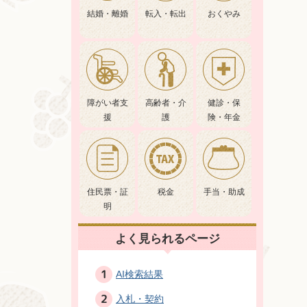
結婚・離婚
転入・転出
おくやみ
障がい者支
高齢者・介
健診・保
援
護
険・年金
住民票・証
税金
手当・助成
明
よく見られるページ
AI検索結果
入札・契約