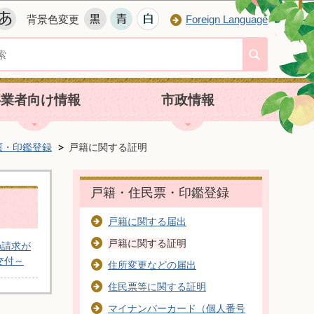
背景色変更
Foreign Language
事業者向け情報
市政情報
票・印鑑登録
戸籍に関する証明
戸籍・住民票・印鑑登録
戸籍に関する届出
戸籍に関する証明
の請求が
交付～
住所変更などの届出
住民票等に関する証明
マイナンバーカード（個人番号