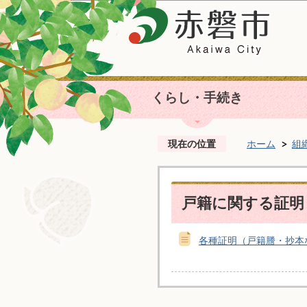
くらし・手続き
現在の位置
ホーム
組
戸籍に関する証明
各種証明（戸籍謄・抄本