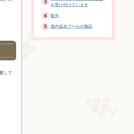
を受け付けています
観光
屋内温水プールの施設
要して