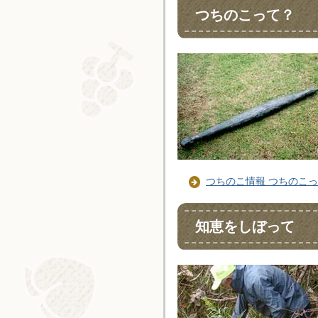
つちのこって？
つちのこ情報 つちのこ
知恵をしぼって