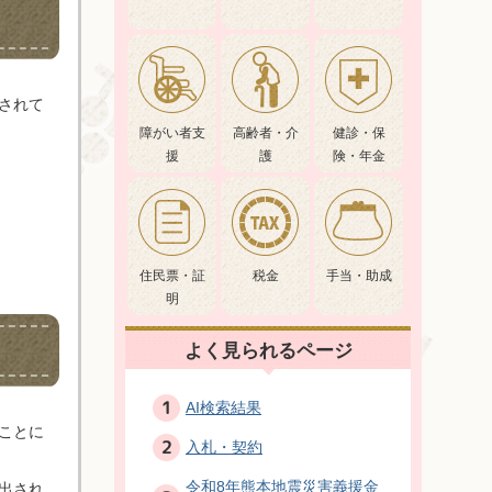
されて
障がい者支
高齢者・介
健診・保
援
護
険・年金
住民票・証
税金
手当・助成
明
よく見られるページ
AI検索結果
ことに
入札・契約
令和8年熊本地震災害義援金
出され