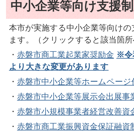
中小企業等向け支援制
本市が実施する中小企業等向けの
ます。（クリックすると該当箇所
・
赤磐市商工業起業家奨励金
※令
より大きな変更があります
・
赤磐市中小企業等ホームページ
・
赤磐市中小企業等展示会出展事
・
赤磐市小規模事業者経営改善資
・
赤磐市商工業振興資金保証融資