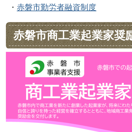
・
赤磐市勤労者融資制度
赤磐市商工業起業家奨