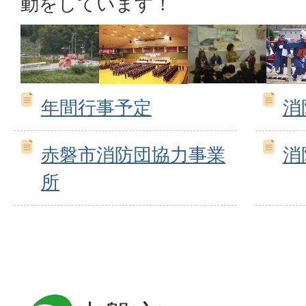
動をしています！
年間行事予定
消
赤磐市消防団協力事業
消
所