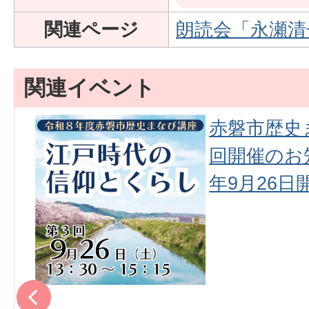
関連ページ
朗読会「永瀬清
関連イベント
資
赤磐市歴史
開
回開催のお
年9月26日