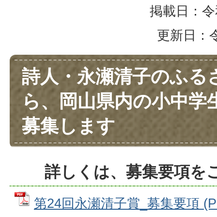
掲載日：令和
更新日：令和
詩人・永瀬清子のふる
ら、岡山県内の小中学
募集します
詳しくは、募集要項を
第24回永瀬清子賞_募集要項 (