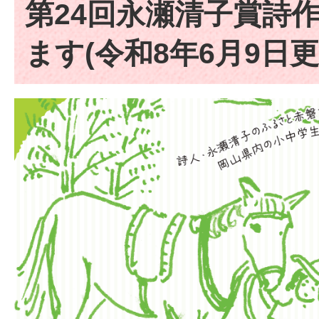
第24回永瀬清子賞詩
ます(令和8年6月9日更