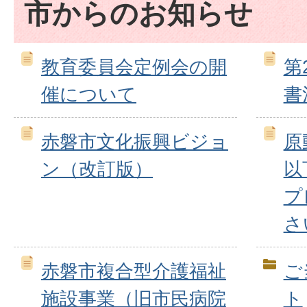
市からのお知らせ
教育委員会定例会の開
第
催について
書
赤磐市文化振興ビジョ
原
ン（改訂版）
以
プ
さ
赤磐市複合型介護福祉
ご
施設事業（旧市民病院
ト