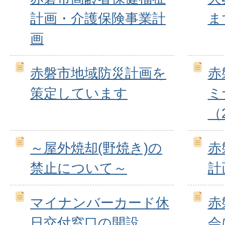
計画・介護保険事業計
ま
画
赤磐市地域防災計画を
赤
策定しています
ミ
（2
～屋外焼却(野焼き)の
赤
禁止について～
計
マイナンバーカード休
赤
日交付窓口の開設
会