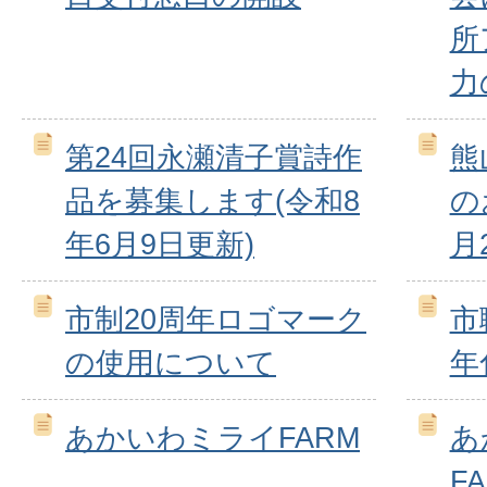
所
力
第24回永瀬清子賞詩作
熊
品を募集します(令和8
の
年6月9日更新)
月
市制20周年ロゴマーク
市
の使用について
年
あかいわミライFARM
あ
FA