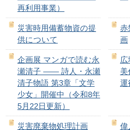
再利用事業）
災害時用備蓄物資の提
赤
供について
画
企画展 マンガで読む永
広
瀬清子 ―― 詩人・永瀬
美
清子物語 第3章「文学
運
少女」開催中（令和8年
5月22日更新）
災害廃棄物処理計画
偉