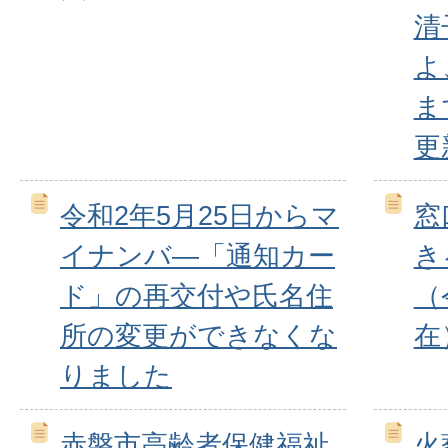
清
よ
ま
更
令和2年5月25日からマ
窓
イナンバ―「通知カー
き
ド」の再交付や氏名住
（
所の変更ができなくな
在
りました
赤磐市高齢者保健福祉
火