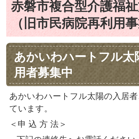
赤磐市複合型介護福祉
（旧市民病院再利用事
あかいわハートフル太
用者募集中
あかいわハートフル太陽の入居者
ています。
＜申 込 方 法＞