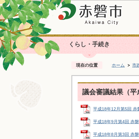
くらし・手続き
現在の位置
ホーム
市
議会審議結果（平
平成18年12月第5回 赤磐
平成18年9月第4回 赤磐市
平成18年8月第3回 赤磐市