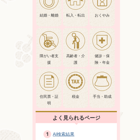
結婚・離婚
転入・転出
おくやみ
障がい者支
高齢者・介
健診・保
援
護
険・年金
住民票・証
税金
手当・助成
明
よく見られるページ
AI検索結果