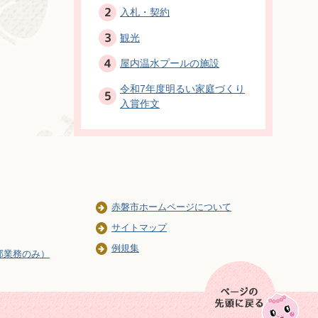
入札・契約
観光
屋内温水プールの施設
令和7年度明るい家庭づくり
入賞作文
赤磐市ホームページについて
サイトマップ
例規集
部業務のみ）