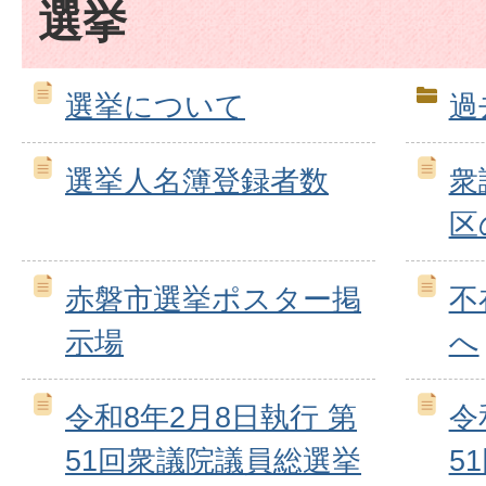
選挙
選挙について
過
選挙人名簿登録者数
衆
区
赤磐市選挙ポスター掲
不
示場
へ
令和8年2月8日執行 第
令
51回衆議院議員総選挙
5