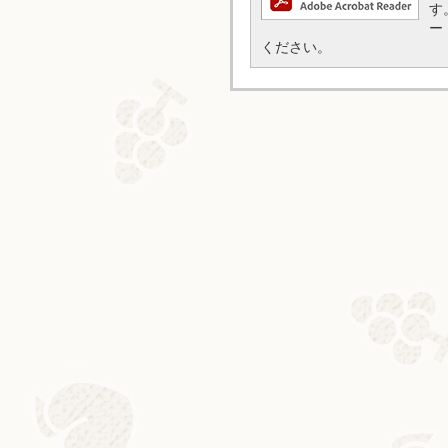
す
ー
ください。