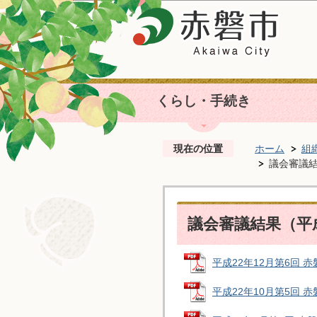
くらし・手続き
現在の位置
ホーム
組
議会審議結
議会審議結果（平
平成22年12月第6回 赤磐
平成22年10月第5回 赤磐