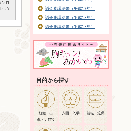
ダウンロ
ルして
議会審議結果（平成19年）
議会審議結果（平成18年）
議会審議結果（平成17年）
目的から探す
妊娠・出
入園・入学
就職・退職
産・子育て