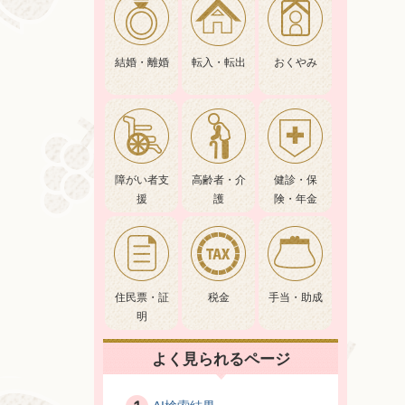
結婚・離婚
転入・転出
おくやみ
障がい者支
高齢者・介
健診・保
援
護
険・年金
住民票・証
税金
手当・助成
明
よく見られるページ