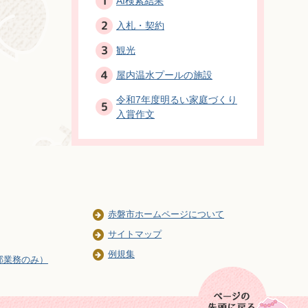
AI検索結果
入札・契約
観光
屋内温水プールの施設
令和7年度明るい家庭づくり
入賞作文
赤磐市ホームページについて
サイトマップ
例規集
部業務のみ）