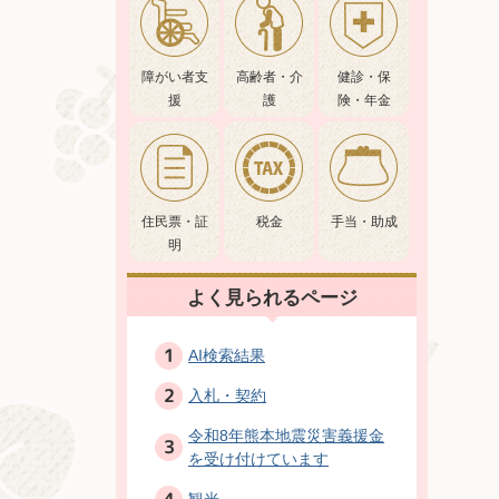
障がい者支
高齢者・介
健診・保
援
護
険・年金
住民票・証
税金
手当・助成
明
よく見られるページ
AI検索結果
入札・契約
令和8年熊本地震災害義援金
を受け付けています