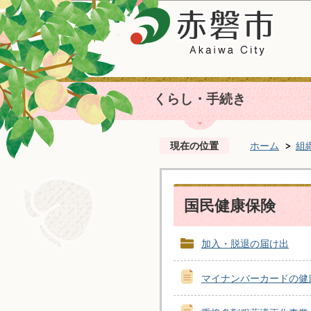
くらし・手続き
現在の位置
ホーム
組
国民健康保険
加入・脱退の届け出
マイナンバーカードの健