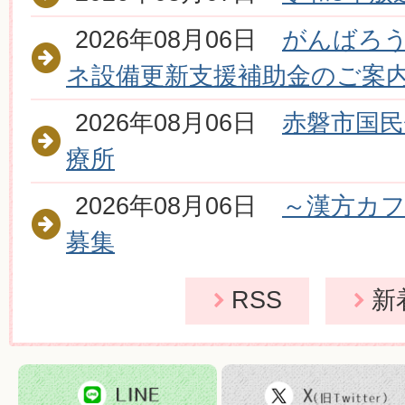
2026年08月06日
がんばろ
ネ設備更新支援補助金のご案
2026年08月06日
赤磐市国民
療所
2026年08月06日
～漢方カフ
募集
2026年08月06日
旅券（パ
RSS
新
ついて
2026年08月03日
市内の交